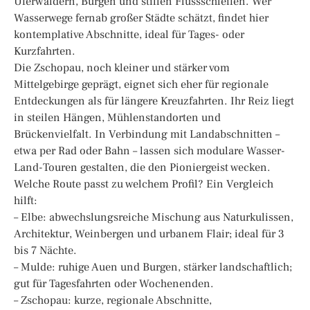
Uferwäldern, Burgen und stillen Flussschleifen. Wer
Wasserwege fernab großer Städte schätzt, findet hier
kontemplative Abschnitte, ideal für Tages- oder
Kurzfahrten.
Die Zschopau, noch kleiner und stärker vom
Mittelgebirge geprägt, eignet sich eher für regionale
Entdeckungen als für längere Kreuzfahrten. Ihr Reiz liegt
in steilen Hängen, Mühlenstandorten und
Brückenvielfalt. In Verbindung mit Landabschnitten –
etwa per Rad oder Bahn – lassen sich modulare Wasser-
Land-Touren gestalten, die den Pioniergeist wecken.
Welche Route passt zu welchem Profil? Ein Vergleich
hilft:
– Elbe: abwechslungsreiche Mischung aus Naturkulissen,
Architektur, Weinbergen und urbanem Flair; ideal für 3
bis 7 Nächte.
– Mulde: ruhige Auen und Burgen, stärker landschaftlich;
gut für Tagesfahrten oder Wochenenden.
– Zschopau: kurze, regionale Abschnitte,