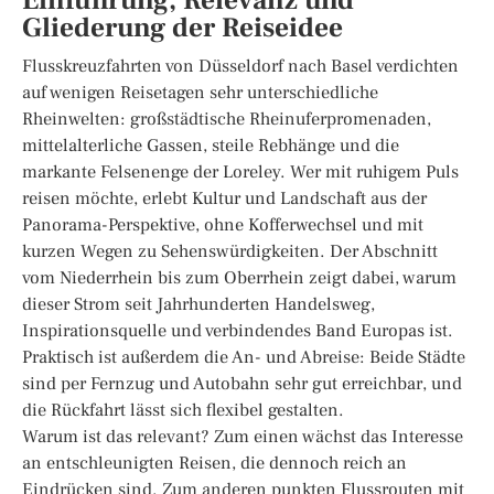
Einführung, Relevanz und
Gliederung der Reiseidee
Flusskreuzfahrten von Düsseldorf nach Basel verdichten
auf wenigen Reisetagen sehr unterschiedliche
Rheinwelten: großstädtische Rheinuferpromenaden,
mittelalterliche Gassen, steile Rebhänge und die
markante Felsenenge der Loreley. Wer mit ruhigem Puls
reisen möchte, erlebt Kultur und Landschaft aus der
Panorama-Perspektive, ohne Kofferwechsel und mit
kurzen Wegen zu Sehenswürdigkeiten. Der Abschnitt
vom Niederrhein bis zum Oberrhein zeigt dabei, warum
dieser Strom seit Jahrhunderten Handelsweg,
Inspirationsquelle und verbindendes Band Europas ist.
Praktisch ist außerdem die An- und Abreise: Beide Städte
sind per Fernzug und Autobahn sehr gut erreichbar, und
die Rückfahrt lässt sich flexibel gestalten.
Warum ist das relevant? Zum einen wächst das Interesse
an entschleunigten Reisen, die dennoch reich an
Eindrücken sind. Zum anderen punkten Flussrouten mit