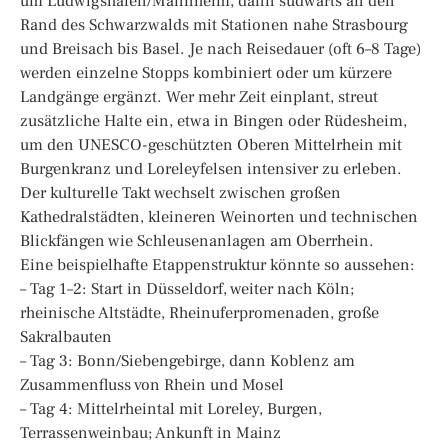
um Ludwigshafen/Mannheim, dann südwärts an den
Rand des Schwarzwalds mit Stationen nahe Strasbourg
und Breisach bis Basel. Je nach Reisedauer (oft 6–8 Tage)
werden einzelne Stopps kombiniert oder um kürzere
Landgänge ergänzt. Wer mehr Zeit einplant, streut
zusätzliche Halte ein, etwa in Bingen oder Rüdesheim,
um den UNESCO-geschützten Oberen Mittelrhein mit
Burgenkranz und Loreleyfelsen intensiver zu erleben.
Der kulturelle Takt wechselt zwischen großen
Kathedralstädten, kleineren Weinorten und technischen
Blickfängen wie Schleusenanlagen am Oberrhein.
Eine beispielhafte Etappenstruktur könnte so aussehen:
– Tag 1–2: Start in Düsseldorf, weiter nach Köln;
rheinische Altstädte, Rheinuferpromenaden, große
Sakralbauten
– Tag 3: Bonn/Siebengebirge, dann Koblenz am
Zusammenfluss von Rhein und Mosel
– Tag 4: Mittelrheintal mit Loreley, Burgen,
Terrassenweinbau; Ankunft in Mainz