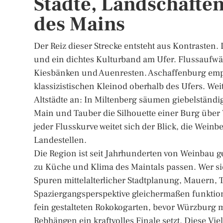
Städte, Landschaften
des Mains
Der Reiz dieser Strecke entsteht aus Kontrasten
und ein dichtes Kulturband am Ufer. Flussaufwär
Kiesbänken und Auenresten. Aschaffenburg empf
klassizistischen Kleinod oberhalb des Ufers. Wei
Altstädte an: In Miltenberg säumen giebelstän
Main und Tauber die Silhouette einer Burg über 
jeder Flusskurve weitet sich der Blick, die Weinb
Landestellen.
Die Region ist seit Jahrhunderten von Weinbau g
zu Küche und Klima des Maintals passen. Wer sich
Spuren mittelalterlicher Stadtplanung, Mauern,
Spaziergangsperspektive gleichermaßen funktion
fein gestalteten Rokokogarten, bevor Würzburg 
Rebhängen ein kraftvolles Finale setzt. Diese Vie