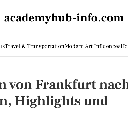
academyhub-info.com
us
Travel & Transportation
Modern Art Influences
Ho
n von Frankfurt nac
, Highlights und