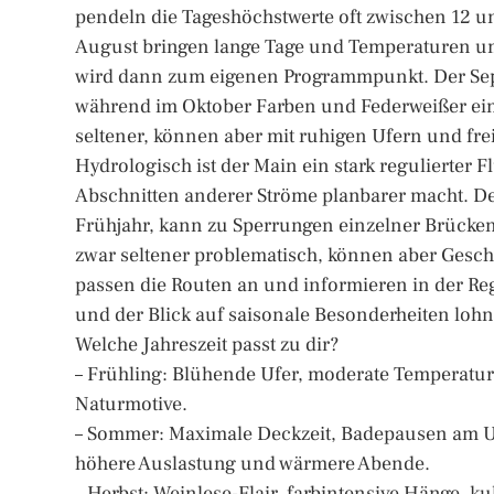
pendeln die Tageshöchstwerte oft zwischen 12 un
August bringen lange Tage und Temperaturen um 
wird dann zum eigenen Programmpunkt. Der Sept
während im Oktober Farben und Federweißer ein
seltener, können aber mit ruhigen Ufern und fre
Hydrologisch ist der Main ein stark regulierter F
Abschnitten anderer Ströme planbarer macht. De
Frühjahr, kann zu Sperrungen einzelner Brücke
zwar seltener problematisch, können aber Gesch
passen die Routen an und informieren in der Regel
und der Blick auf saisonale Besonderheiten lohnt
Welche Jahreszeit passt zu dir?
– Frühling: Blühende Ufer, moderate Temperature
Naturmotive.
– Sommer: Maximale Deckzeit, Badepausen am Uf
höhere Auslastung und wärmere Abende.
– Herbst: Weinlese-Flair, farbintensive Hänge, ku