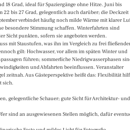
d 18 Grad, ideal für Spaziergänge ohne Hitze. Juni bis
22 bis 27 Grad, gelegentlich auch darüber; die Deckzeit
ember verbindet häufig noch milde Wärme mit klarer Luf
e besondere Stimmung schaffen. Winterfahrten sind
ier Sicht punkten, sofern sie angeboten werden.
luss mit Staustufen, was ihn im Vergleich zu frei fließende
nnoch gilt: Hochwasser, vor allem im späten Winter und
npassagen führen; sommerliche Niedrigwasserphasen sin
windigkeiten und Abfahrten beeinflussen. Veranstalter
 zeitnah. Aus Gästeperspektive heißt das: Flexibilität hilf
 sich.
n, gelegentliche Schauer; gute Sicht für Architektur- und
er sind an ausgewiesenen Stellen möglich, dafür eventue
linarische Feste und mildes Licht für Fotografie.