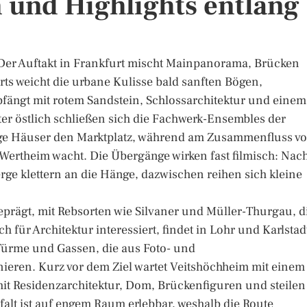
 und Highlights entlang
. Der Auftakt in Frankfurt mischt Mainpanorama, Brücken
ts weicht die urbane Kulisse bald sanften Bögen,
ängt mit rotem Sandstein, Schlossarchitektur und einem
ter östlich schließen sich die Fachwerk-Ensembles der
dige Häuser den Marktplatz, während am Zusammenfluss v
Wertheim wacht. Die Übergänge wirken fast filmisch: Nac
erge klettern an die Hänge, dazwischen reihen sich kleine
eprägt, mit Rebsorten wie Silvaner und Müller-Thurgau, d
 für Architektur interessiert, findet in Lohr und Karlstad
 Türme und Gassen, die aus Foto- und
ieren. Kurz vor dem Ziel wartet Veitshöchheim mit einem
mit Residenzarchitektur, Dom, Brückenfiguren und steilen
lfalt ist auf engem Raum erlebbar, weshalb die Route