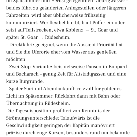
im Spätsommer und Herbst gelegentlich Niedrigwasser –
beides führt zu geänderten Anlegestellen oder längeren
Fahrzeiten, wird aber üblicherweise frühzeitig
kommuniziert. Wer flexibel bleibt, baut Puffer ein oder
setzt auf Teilstrecken, etwa Koblenz → St. Goar und
später St. Goar → Rüdesheim.
– Direktfahrt: geeignet, wenn die Aussicht Priorität hat
und Sie die Uferorte eher vom Wasser aus genießen
möchten.
– Zwei-Stop-Variante: beispielsweise Pausen in Boppard
und Bacharach – genug Zeit für Altstadtgassen und eine
kurze Burgrunde.
– Später Start mit Abendankunft: reizvoll für goldenes
Licht im Spätsommer; Rückfahrt dann mit Bahn oder
Übernachtung in Rüdesheim.
Die Tagesdisposition profitiert von Kenntnis der
Strömungsunterschiede: Talaufwärts ist die
Geschwindigkeit geringer; der Kapitän manövriert
präzise durch enge Kurven, besonders rund um bekannte