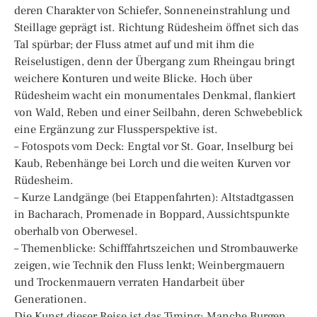
deren Charakter von Schiefer, Sonneneinstrahlung und
Steillage geprägt ist. Richtung Rüdesheim öffnet sich das
Tal spürbar; der Fluss atmet auf und mit ihm die
Reiselustigen, denn der Übergang zum Rheingau bringt
weichere Konturen und weite Blicke. Hoch über
Rüdesheim wacht ein monumentales Denkmal, flankiert
von Wald, Reben und einer Seilbahn, deren Schwebeblick
eine Ergänzung zur Flussperspektive ist.
– Fotospots vom Deck: Engtal vor St. Goar, Inselburg bei
Kaub, Rebenhänge bei Lorch und die weiten Kurven vor
Rüdesheim.
– Kurze Landgänge (bei Etappenfahrten): Altstadtgassen
in Bacharach, Promenade in Boppard, Aussichtspunkte
oberhalb von Oberwesel.
– Themenblicke: Schifffahrtszeichen und Strombauwerke
zeigen, wie Technik den Fluss lenkt; Weinbergmauern
und Trockenmauern verraten Handarbeit über
Generationen.
Die Kunst dieser Reise ist das Timing: Manche Burgen