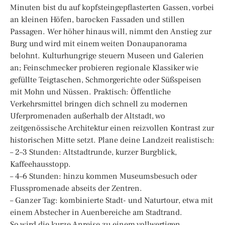
Minuten bist du auf kopfsteingepflasterten Gassen, vorbei
an kleinen Höfen, barocken Fassaden und stillen
Passagen. Wer höher hinaus will, nimmt den Anstieg zur
Burg und wird mit einem weiten Donaupanorama
belohnt. Kulturhungrige steuern Museen und Galerien
an; Feinschmecker probieren regionale Klassiker wie
gefüllte Teigtaschen, Schmorgerichte oder Süßspeisen
mit Mohn und Nüssen. Praktisch: Öffentliche
Verkehrsmittel bringen dich schnell zu modernen
Uferpromenaden außerhalb der Altstadt, wo
zeitgenössische Architektur einen reizvollen Kontrast zur
historischen Mitte setzt. Plane deine Landzeit realistisch:
– 2–3 Stunden: Altstadtrunde, kurzer Burgblick,
Kaffeehausstopp.
– 4–6 Stunden: hinzu kommen Museumsbesuch oder
Flusspromenade abseits der Zentren.
– Ganzer Tag: kombinierte Stadt- und Naturtour, etwa mit
einem Abstecher in Auenbereiche am Stadtrand.
So wird die kurze Anreise zu einem vollwertigen