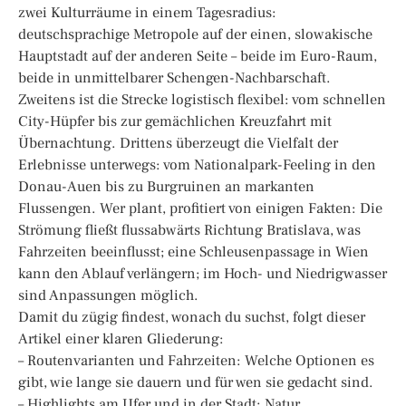
zwei Kulturräume in einem Tagesradius:
deutschsprachige Metropole auf der einen, slowakische
Hauptstadt auf der anderen Seite – beide im Euro-Raum,
beide in unmittelbarer Schengen-Nachbarschaft.
Zweitens ist die Strecke logistisch flexibel: vom schnellen
City-Hüpfer bis zur gemächlichen Kreuzfahrt mit
Übernachtung. Drittens überzeugt die Vielfalt der
Erlebnisse unterwegs: vom Nationalpark-Feeling in den
Donau-Auen bis zu Burgruinen an markanten
Flussengen. Wer plant, profitiert von einigen Fakten: Die
Strömung fließt flussabwärts Richtung Bratislava, was
Fahrzeiten beeinflusst; eine Schleusenpassage in Wien
kann den Ablauf verlängern; im Hoch- und Niedrigwasser
sind Anpassungen möglich.
Damit du zügig findest, wonach du suchst, folgt dieser
Artikel einer klaren Gliederung:
– Routenvarianten und Fahrzeiten: Welche Optionen es
gibt, wie lange sie dauern und für wen sie gedacht sind.
– Highlights am Ufer und in der Stadt: Natur,