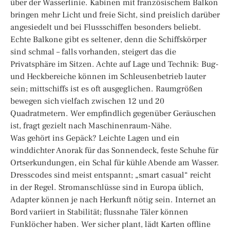
über der Wasserlinie. Kabinen mit französischem Balkon
bringen mehr Licht und freie Sicht, sind preislich darüber
angesiedelt und bei Flussschiffen besonders beliebt.
Echte Balkone gibt es seltener, denn die Schiffskörper
sind schmal – falls vorhanden, steigert das die
Privatsphäre im Sitzen. Achte auf Lage und Technik: Bug-
und Heckbereiche können im Schleusenbetrieb lauter
sein; mittschiffs ist es oft ausgeglichen. Raumgrößen
bewegen sich vielfach zwischen 12 und 20
Quadratmetern. Wer empfindlich gegenüber Geräuschen
ist, fragt gezielt nach Maschinenraum-Nähe.
Was gehört ins Gepäck? Leichte Lagen und ein
winddichter Anorak für das Sonnendeck, feste Schuhe für
Ortserkundungen, ein Schal für kühle Abende am Wasser.
Dresscodes sind meist entspannt; „smart casual“ reicht
in der Regel. Stromanschlüsse sind in Europa üblich,
Adapter können je nach Herkunft nötig sein. Internet an
Bord variiert in Stabilität; flussnahe Täler können
Funklöcher haben. Wer sicher plant, lädt Karten offline